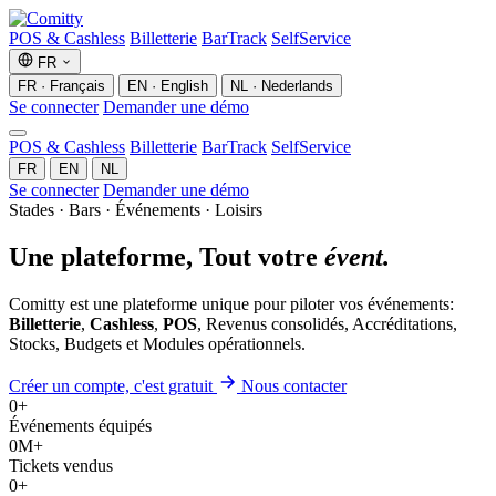
POS & Cashless
Billetterie
BarTrack
SelfService
FR
FR · Français
EN · English
NL · Nederlands
Se connecter
Demander une démo
POS & Cashless
Billetterie
BarTrack
SelfService
FR
EN
NL
Se connecter
Demander une démo
Stades · Bars · Événements · Loisirs
Une plateforme,
Tout votre
évent.
Comitty est une plateforme unique pour piloter vos événements:
Billetterie
,
Cashless
,
POS
, Revenus consolidés, Accréditations,
Stocks, Budgets et Modules opérationnels.
Créer un compte, c'est gratuit
Nous contacter
0
+
Événements équipés
0
M+
Tickets vendus
0
+